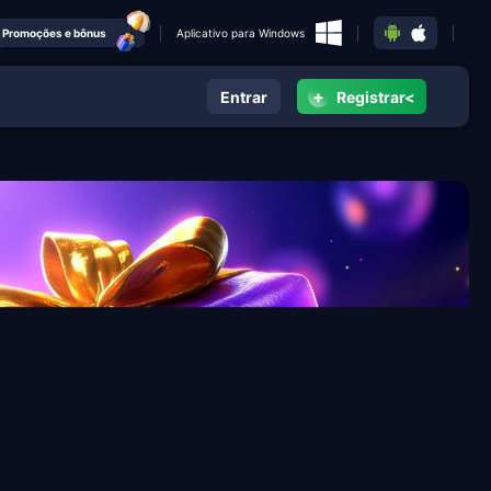
Promoções e bônus
Aplicativo para Windows
+
Entrar
Registrar<