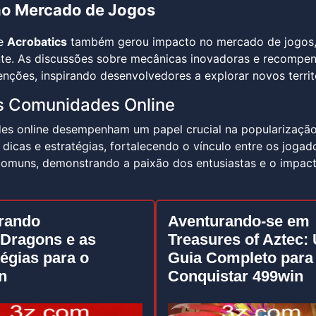
no Mercado de Jogos
de
Acrobatics
também gerou impacto no mercado de jogos, r
te. As discussões sobre mecânicas inovadoras e recompen
enções, inspirando desenvolvedores a explorar novos territó
s Comunidades Online
es online desempenham um papel crucial na popularizaçã
dicas e estratégias, fortalecendo o vínculo entre os joga
omuns, demonstrando a paixão dos entusiastas e o impacto
rando
Aventurando-se em
Dragons e as
Treasures of Aztec:
tégias para o
Guia Completo para
n
Conquistar 499win