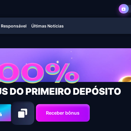
 Responsável
Últimas Notícias
S DO PRIMEIRO DEPÓSITO
Receber bônus
á