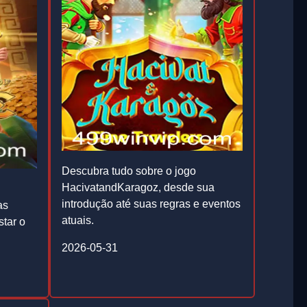
Descubra tudo sobre o jogo
HacivatandKaragoz, desde sua
introdução até suas regras e eventos
as
atuais.
tar o
2026-05-31