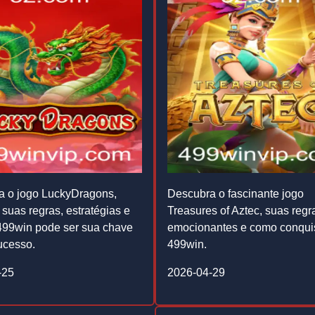
a o jogo LuckyDragons,
Descubra o fascinante jogo
suas regras, estratégias e
Treasures of Aztec, suas regr
499win pode ser sua chave
emocionantes e como conquis
ucesso.
499win.
-25
2026-04-29