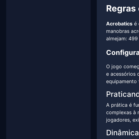
Regras
Acrobatics
é 
manobras acr
almejam: 499 
Configura
O jogo começ
e acessórios 
equipamento 
Pratican
A prática é 
complexas à m
jogadores, ex
Dinâmica