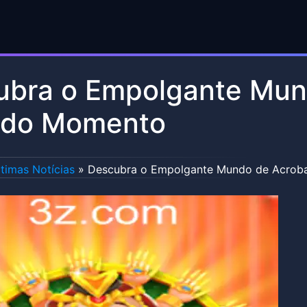
bra o Empolgante Mund
 do Momento
ltimas Notícias
»
Descubra o Empolgante Mundo de Acroba