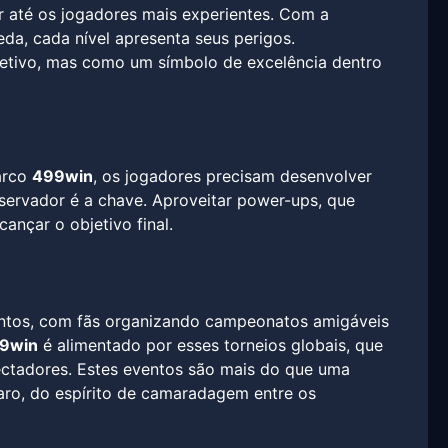
 até os jogadores mais experientes. Com a
da, cada nível apresenta seus perigos.
tivo, mas como um símbolo de excelência dentro
marco
499win
, os jogadores precisam desenvolver
servador é a chave. Aproveitar power-ups, que
ançar o objetivo final.
entos, com fãs organizando campeonatos amigáveis
9win
é alimentado por esses torneios globais, que
ctadores. Estes eventos são mais do que uma
laro, do espírito de camaradagem entre os