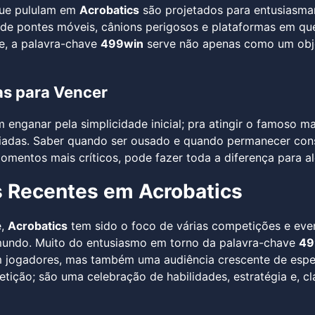
que pululam em
Acrobatics
são projetados para entusiasmar
de pontes móveis, cânions perigosos e plataformas em que
e, a palavra-chave
499win
serve não apenas como um obje
as para Vencer
 enganar pela simplicidade inicial; pra atingir o famoso 
fiadas. Saber quando ser ousado e quando permanecer con
mentos mais críticos, pode fazer toda a diferença para alc
 Recentes em Acrobatics
e,
Acrobatics
tem sido o foco de várias competições e ev
mundo. Muito do entusiasmo em torno da palavra-chave
49
m jogadores, mas também uma audiência crescente de espe
tição; são uma celebração de habilidades, estratégia e, c