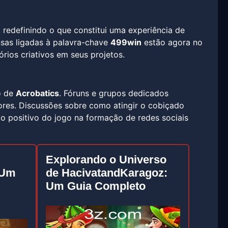
edefinindo o que constitui uma experiência de
sas ligadas à palavra-chave
499win
estão agora no
rios criativos em seus projetos.
o de
Acrobatics
. Fóruns e grupos dedicados
dores. Discussões sobre como atingir o cobiçado
 positivo do jogo na formação de redes sociais
Explorando o Universo
 Um
de HacivatandKaragoz:
Um Guia Completo