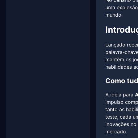
No cenário d
uma explosão 
mundo.
Introdu
Lançado rece
palavra-chave
mantém os jog
habilidades a
Como tu
A ideia para
A
impulso compe
tanto as habi
teste, cada 
inovações no 
mercado.