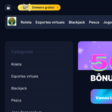
barra de controle 499win
Dinheiro grátis!
Roleta
Esportes virtuais
Blackjack
Pesca
Jogo
navegação 499win
Categorias
Roleta
BÔNU
Esportes virtuais
Blackjack
Vamos l
Pesca