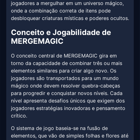
jogadores a mergulhar em um universo mágico,
onde a combinação correta de itens pode
desbloquear criaturas místicas e poderes ocultos.
Conceito e Jogabilidade de
MERGEMAGIC
O conceito central de MERGEMAGIC gira em
torno da capacidade de combinar três ou mais
elementos similares para criar algo novo. Os
jogadores são transportados para um mundo
mágico onde devem resolver quebra-cabeças
para progredir e conquistar novos níveis. Cada
nível apresenta desafios únicos que exigem dos
jogadores estratégias inovadoras e pensamento
crítico.
O sistema de jogo baseia-se na fusão de
elementos, que vão de simples folhas e flores até