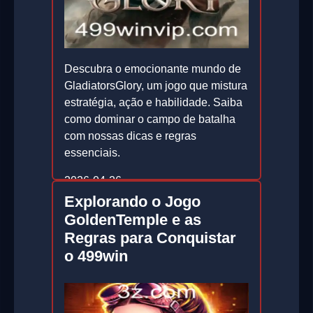
Descubra o emocionante mundo de
GladiatorsGlory, um jogo que mistura
estratégia, ação e habilidade. Saiba
como dominar o campo de batalha
com nossas dicas e regras
essenciais.
2026-04-26
Explorando o Jogo
GoldenTemple e as
Regras para Conquistar
o 499win