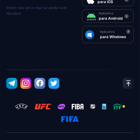
para iOS
Envie-nos um e-mail se ainda tiver
dúvidas!
Aplicativo
para Android
Aplicativo
para Windows