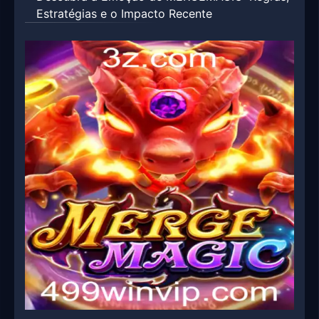
Estratégias e o Impacto Recente