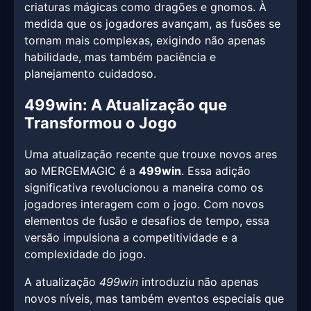
criaturas mágicas como dragões e gnomos. À
medida que os jogadores avançam, as fusões se
tornam mais complexas, exigindo não apenas
habilidade, mas também paciência e
planejamento cuidadoso.
499win: A Atualização que
Transformou o Jogo
Uma atualização recente que trouxe novos ares
ao MERGEMAGIC é a
499win
. Essa adição
significativa revolucionou a maneira como os
jogadores interagem com o jogo. Com novos
elementos de fusão e desafios de tempo, essa
versão impulsiona a competitividade e a
complexidade do jogo.
A atualização
499win
introduziu não apenas
novos níveis, mas também eventos especiais que