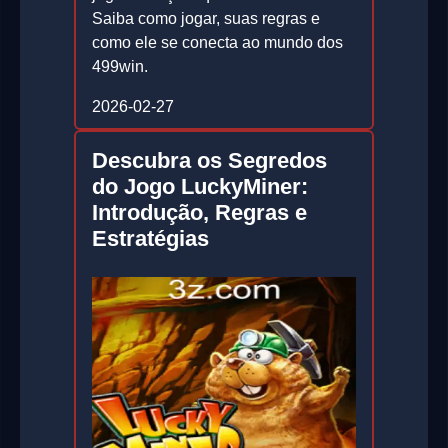
Saiba como jogar, suas regras e
como ele se conecta ao mundo dos
499win.
2026-02-27
Descubra os Segredos
do Jogo LuckyMiner:
Introdução, Regras e
Estratégias