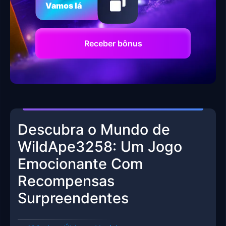
Vamos lá
Receber bônus
Descubra o Mundo de
WildApe3258: Um Jogo
Emocionante Com
Recompensas
Surpreendentes