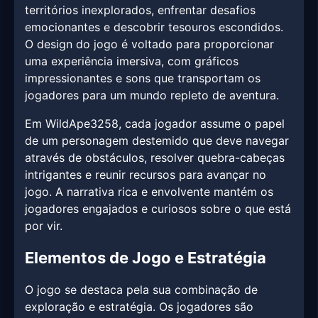
territórios inexplorados, enfrentar desafios
emocionantes e descobrir tesouros escondidos.
O design do jogo é voltado para proporcionar
uma experiência imersiva, com gráficos
impressionantes e sons que transportam os
jogadores para um mundo repleto de aventura.
Em WildApe3258, cada jogador assume o papel
de um personagem destemido que deve navegar
através de obstáculos, resolver quebra-cabeças
intrigantes e reunir recursos para avançar no
jogo. A narrativa rica e envolvente mantém os
jogadores engajados e curiosos sobre o que está
por vir.
Elementos de Jogo e Estratégia
O jogo se destaca pela sua combinação de
exploração e estratégia. Os jogadores são