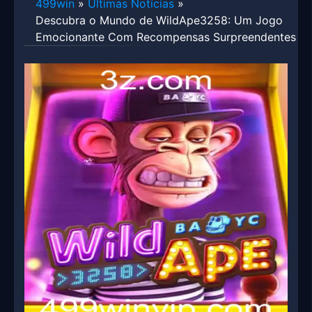
499win
»
Últimas Notícias
»
Descubra o Mundo de WildApe3258: Um Jogo
Emocionante Com Recompensas Surpreendentes