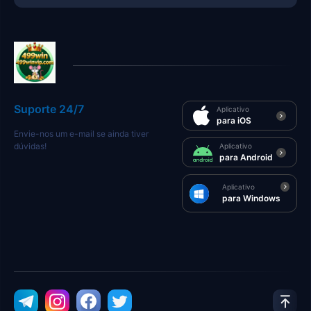
Suporte 24/7
Aplicativo
para iOS
Envie-nos um e-mail se ainda tiver
dúvidas!
Aplicativo
para Android
Aplicativo
para Windows