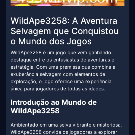
WildApe3258: A Aventura
Selvagem que Conquistou
o Mundo dos Jogos
WildApe3258 é um jogo que vem ganhando
destaque entre os entusiastas de aventuras e
estratégia. Com uma premissa que combina a
exuberância selvagem com elementos de
exploração, o jogo oferece uma experiência
única para jogadores de todas as idades.
Introdução ao Mundo de
WildApe3258
Ambientado em uma selva vibrante e misteriosa,
WildApe3258 convida os jogadores a explorar