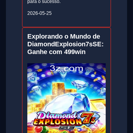
para o sucesso.
2026-05-25
Explorando o Mundo de
DiamondExplosion7sSE:
Ganhe com 499win