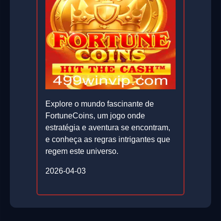
Explore o mundo fascinante de
FortuneCoins, um jogo onde
estratégia e aventura se encontram,
e conheça as regras intrigantes que
regem este universo.
2026-04-03