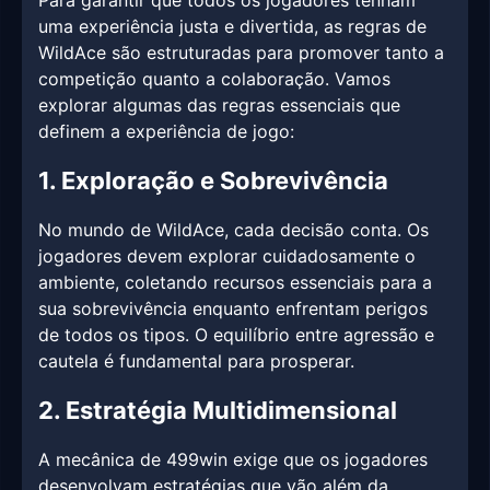
Para garantir que todos os jogadores tenham
uma experiência justa e divertida, as regras de
WildAce são estruturadas para promover tanto a
competição quanto a colaboração. Vamos
explorar algumas das regras essenciais que
definem a experiência de jogo:
1. Exploração e Sobrevivência
No mundo de WildAce, cada decisão conta. Os
jogadores devem explorar cuidadosamente o
ambiente, coletando recursos essenciais para a
sua sobrevivência enquanto enfrentam perigos
de todos os tipos. O equilíbrio entre agressão e
cautela é fundamental para prosperar.
2. Estratégia Multidimensional
A mecânica de 499win exige que os jogadores
desenvolvam estratégias que vão além da