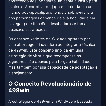
oferecendo aos jogadores um cenário vasto para
explorar. A narrativa do jogo é centrada em um
mundo pós-apocalíptico, onde a sobrevivência
dos personagens depende de sua habilidade em
navegar por situações desafiadoras e tomar
decisões estratégicas.
Os desenvolvedores do WildAce optaram por
uma abordagem inovadora ao integrar a técnica
de 499win. Este conceito implica em uma
estratégia de vitória que recompensa os
jogadores não apenas pela força e habilidade,
mas também por sua capacidade de adaptação e
planejamento.
O Conceito Revolucionário de
499win
A estratégia de 499win em WildAce é baseada