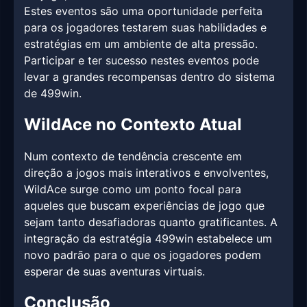
Estes eventos são uma oportunidade perfeita
para os jogadores testarem suas habilidades e
estratégias em um ambiente de alta pressão.
Participar e ter sucesso nestes eventos pode
levar a grandes recompensas dentro do sistema
de 499win.
WildAce no Contexto Atual
Num contexto de tendência crescente em
direção a jogos mais interativos e envolventes,
WildAce surge como um ponto focal para
aqueles que buscam experiências de jogo que
sejam tanto desafiadoras quanto gratificantes. A
integração da estratégia 499win estabelece um
novo padrão para o que os jogadores podem
esperar de suas aventuras virtuais.
Conclusão