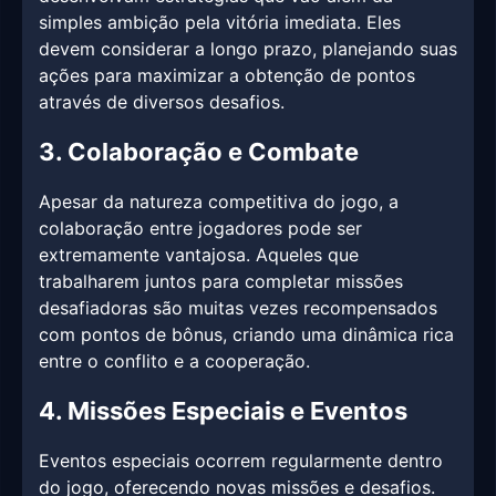
simples ambição pela vitória imediata. Eles
devem considerar a longo prazo, planejando suas
ações para maximizar a obtenção de pontos
através de diversos desafios.
3. Colaboração e Combate
Apesar da natureza competitiva do jogo, a
colaboração entre jogadores pode ser
extremamente vantajosa. Aqueles que
trabalharem juntos para completar missões
desafiadoras são muitas vezes recompensados
com pontos de bônus, criando uma dinâmica rica
entre o conflito e a cooperação.
4. Missões Especiais e Eventos
Eventos especiais ocorrem regularmente dentro
do jogo, oferecendo novas missões e desafios.