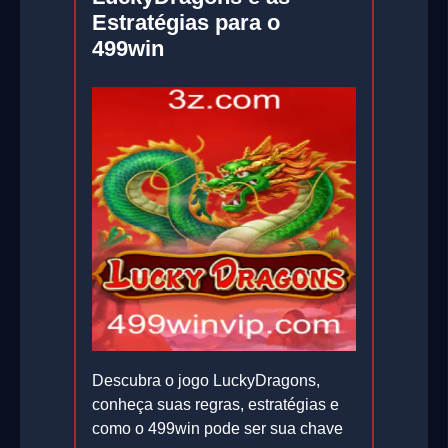
Estratégias para o
499win
Descubra o jogo LuckyDragons,
conheça suas regras, estratégias e
como o 499win pode ser sua chave