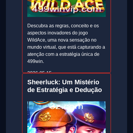
Descubra as regras, conceito e os
aspectos inovadores do jogo
WildAce, uma nova sensação no
mundo virtual, que está capturando a
atenção com a estratégia única de
499win.
2026-05-15
Sheerluck: Um Mistério
de Estratégia e Dedução