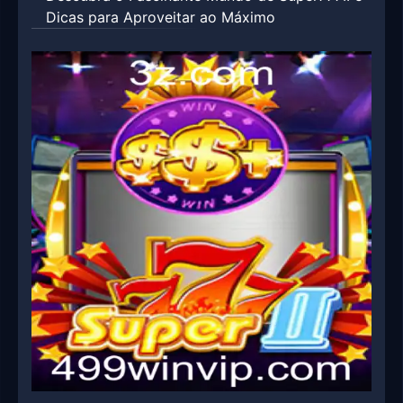
Dicas para Aproveitar ao Máximo