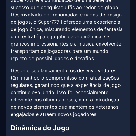
Super777II é a continuação de uma série de
sucesso que conquistou fãs ao redor do globo.
Desenvolvido por renomadas equipes de design
de jogos, o Super777II oferece uma experiência
de jogo única, misturando elementos de fantasia
com estratégia e jogabilidade dinâmica. Os
gráficos impressionantes e a música envolvente
transportam os jogadores para um mundo
repleto de possibilidades e desafios.
Desde o seu lançamento, os desenvolvedores
têm mantido o compromisso com atualizações
regulares, garantindo que a experiência de jogo
continue evoluindo. Isso foi especialmente
relevante nos últimos meses, com a introdução
de novos elementos que mantêm os veteranos
engajados e atraem novos jogadores.
Dinâmica do Jogo