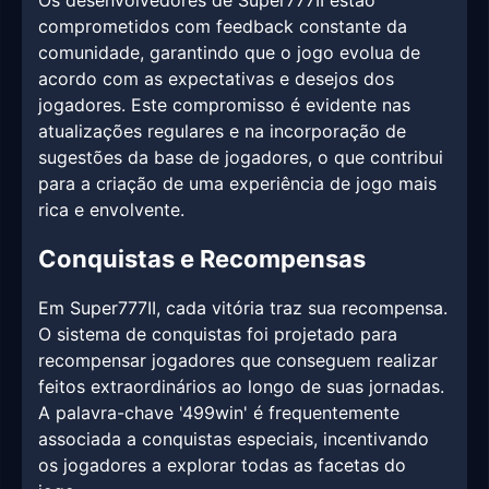
Os desenvolvedores de Super777II estão
comprometidos com feedback constante da
comunidade, garantindo que o jogo evolua de
acordo com as expectativas e desejos dos
jogadores. Este compromisso é evidente nas
atualizações regulares e na incorporação de
sugestões da base de jogadores, o que contribui
para a criação de uma experiência de jogo mais
rica e envolvente.
Conquistas e Recompensas
Em Super777II, cada vitória traz sua recompensa.
O sistema de conquistas foi projetado para
recompensar jogadores que conseguem realizar
feitos extraordinários ao longo de suas jornadas.
A palavra-chave '499win' é frequentemente
associada a conquistas especiais, incentivando
os jogadores a explorar todas as facetas do