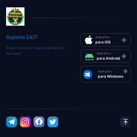
Suporte 24/7
Aplicativo
para iOS
Envie-nos um e-mail se ainda tiver
dúvidas!
Aplicativo
para Android
Aplicativo
para Windows