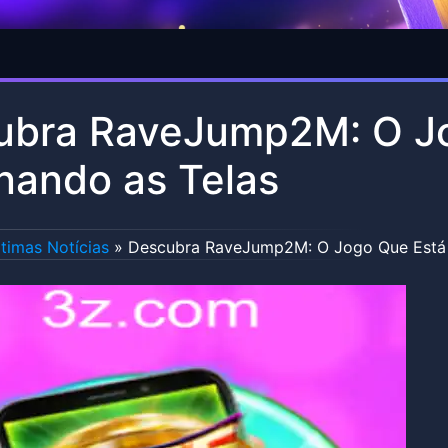
ubra RaveJump2M: O J
nando as Telas
ltimas Notícias
»
Descubra RaveJump2M: O Jogo Que Está 