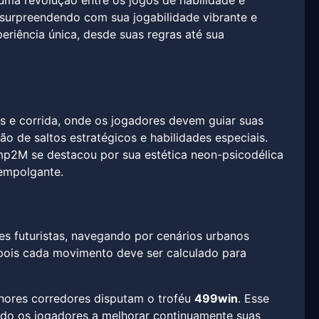
ma revolução entre os jogos de habilidade e
 surpreendendo com sua jogabilidade vibrante e
riência única, desde suas regras até sua
 e corrida, onde os jogadores devem guiar suas
o de saltos estratégicos e habilidades especiais.
p2M se destacou por sua estética neon-psicodélica
 empolgante.
 futuristas, navegando por cenários urbanos
, pois cada movimento deve ser calculado para
hores corredores disputam o troféu
499win
. Esse
do os jogadores a melhorar continuamente suas