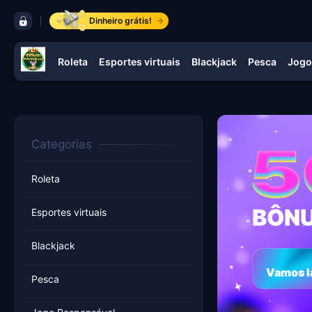
barra de controle 499win
Dinheiro grátis!
Roleta
Esportes virtuais
Blackjack
Pesca
Jogo
navegação 499win
Categorias
Roleta
BÔNU
Esportes virtuais
Blackjack
Vamos l
Pesca