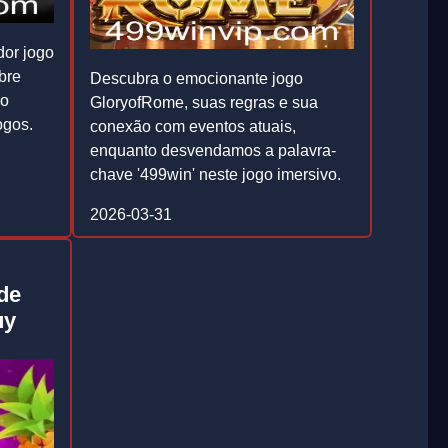
dor jogo
bre
Descubra o emocionante jogo
 o
GloryofRome, suas regras e sua
ogos.
conexão com eventos atuais,
enquanto desvendamos a palavra-
chave '499win' neste jogo imersivo.
2026-03-31
de
uy