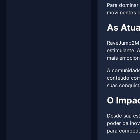
Para dominar 
movimentos do
As Atua
RaveJump2M te
estimulante. 
mais emocion
A comunidade 
conteúdo como
suas conquist
O Impa
Desde sua es
poder da inov
para competiç