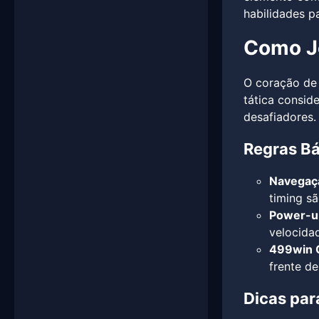
habilidades p
Como J
O coração de
tática consid
desafiadores.
Regras Bá
Navegaçã
timing sã
Power-u
velocida
499win C
frente d
Dicas par