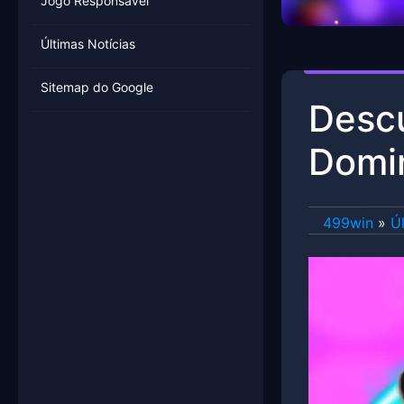
Jogo Responsável
Últimas Notícias
Sitemap do Google
Desc
Domi
499win
»
Ú