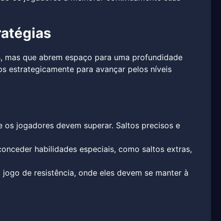
atégias
, mas que abrem espaço para uma profundidade
ups estrategicamente para avançar pelos níveis
 os jogadores devem superar. Saltos precisos e
nceder habilidades especiais, como saltos extras,
jogo de resistência, onde eles devem se manter à