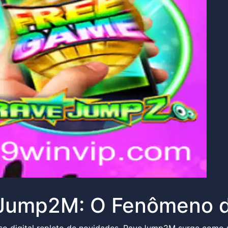
Jump2M: O Fenômeno do