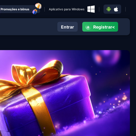
Promoções e bônus
Aplicativo para Windows
+
Entrar
Registrar<