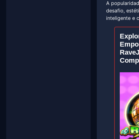
A popularida
desafio, esté
inteligente e
Explo
Empol
Rave
Comp