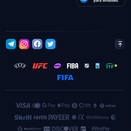
para Windows