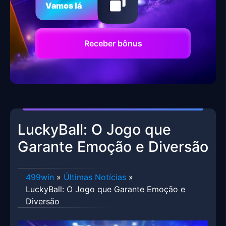
Vamos lá
Receber bônus
LuckyBall: O Jogo que
Garante Emoção e Diversão
499win
»
Últimas Notícias
»
LuckyBall: O Jogo que Garante Emoção e
Diversão