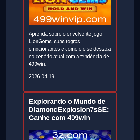
Aprenda sobre o envolvente jogo
LionGems, suas regras
emocionantes e como ele se destaca
no cenário atual com a tendência de
499win.
2026-04-19
Explorando o Mundo de
DiamondExplosion7sSE:
Ganhe com 499win