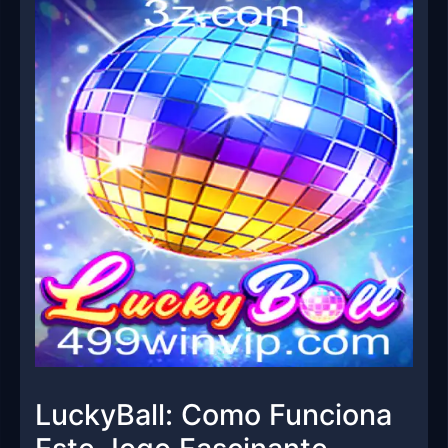
LuckyBall: Como Funciona