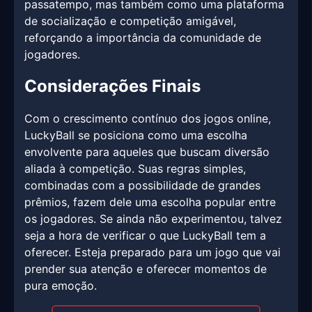
passatempo, mas também como uma plataforma
de socialização e competição amigável,
reforçando a importância da comunidade de
jogadores.
Considerações Finais
Com o crescimento contínuo dos jogos online,
LuckyBall se posiciona como uma escolha
envolvente para aqueles que buscam diversão
aliada à competição. Suas regras simples,
combinadas com a possibilidade de grandes
prêmios, fazem dele uma escolha popular entre
os jogadores. Se ainda não experimentou, talvez
seja a hora de verificar o que LuckyBall tem a
oferecer. Esteja preparado para um jogo que vai
prender sua atenção e oferecer momentos de
pura emoção.