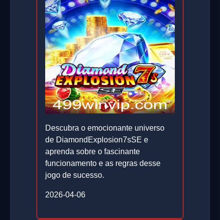
Descubra o emocionante universo
de DiamondExplosion7sSE e
aprenda sobre o fascinante
funcionamento e as regras desse
jogo de sucesso.
2026-04-06