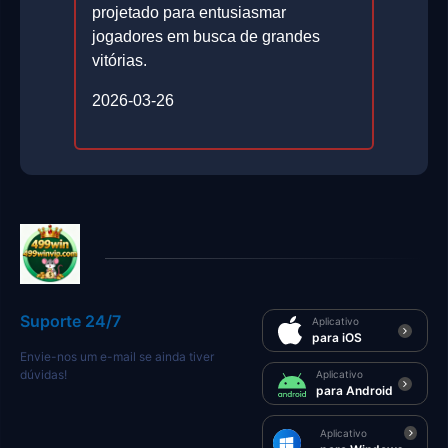
projetado para entusiasmar
jogadores em busca de grandes
vitórias.
2026-03-26
Suporte 24/7
Aplicativo
para iOS
Envie-nos um e-mail se ainda tiver
dúvidas!
Aplicativo
para Android
Aplicativo