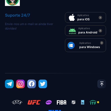
Suporte 24/7
Aplicativo
para iOS
Envie-nos um e-mail se ainda tiver
dúvidas!
Aplicativo
para Android
Aplicativo
para Windows