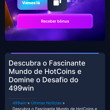
Vamos lá
Receber bônus
Descubra o Fascinante
Mundo de HotCoins e
Domine o Desafio do
499win
499win
»
Últimas Notícias
»
Descubra o Fascinante Mundo de HotCoins e