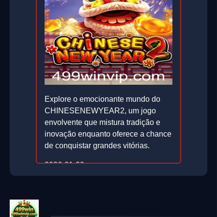
Explore o emocionante mundo do
CHINESENEWYEAR2, um jogo
envolvente que mistura tradição e
inovação enquanto oferece a chance
de conquistar grandes vitórias.
2026-01-30