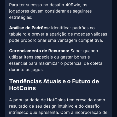
Para ter sucesso no desafio 499win, os
jogadores devem considerar as seguintes
estratégias:
Análise de Padrões:
Identificar padrões no
tabuleiro e prever a aparição de moedas valiosas
pode proporcionar uma vantagem competitiva.
Gerenciamento de Recursos:
Saber quando
utilizar itens especiais ou gastar bônus é
essencial para maximizar o potencial de coleta
durante os jogos.
Tendências Atuais e o Futuro de
HotCoins
A popularidade de HotCoins tem crescido como
resultado de seu design intuitivo e do desafio
intrínseco que apresenta. Com a incorporação de