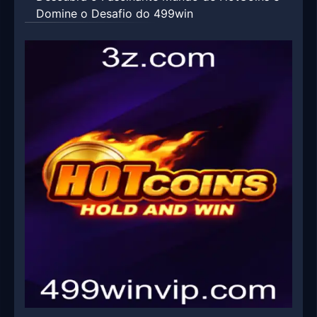
Domine o Desafio do 499win