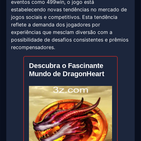
eventos como 499win, o jogo está
estabelecendo novas tendências no mercado de
jogos sociais e competitivos. Esta tendência
reflete a demanda dos jogadores por
experiências que mesclam diversão com a
possibilidade de desafios consistentes e prêmios
recompensadores.
Descubra o Fascinante
Mundo de DragonHeart