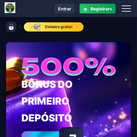
+
Entrar
Registrar<
navegação 499win
barra de controle 499win
Dinheiro grátis!
BÔNUS DO
PRIMEIRO
DEPÓSITO