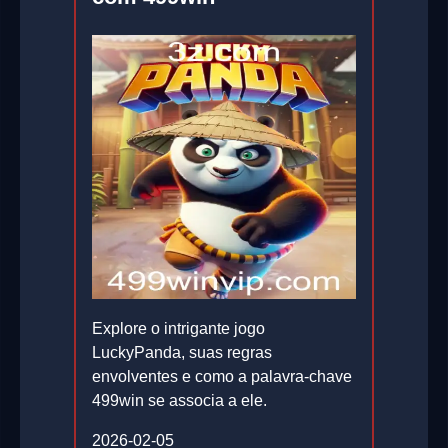
Explore o intrigante jogo
LuckyPanda, suas regras
envolventes e como a palavra-chave
499win se associa a ele.
2026-02-05