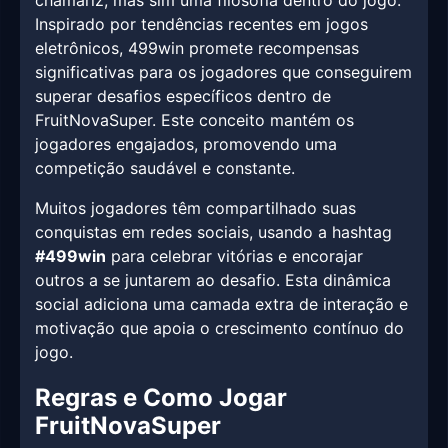
chamariz, mas sim uma filosofia dentro do jogo.
Inspirado por tendências recentes em jogos
eletrônicos, 499win promete recompensas
significativas para os jogadores que conseguirem
superar desafios específicos dentro de
FruitNovaSuper. Este conceito mantém os
jogadores engajados, promovendo uma
competição saudável e constante.
Muitos jogadores têm compartilhado suas
conquistas em redes sociais, usando a hashtag
#499win
para celebrar vitórias e encorajar
outros a se juntarem ao desafio. Esta dinâmica
social adiciona uma camada extra de interação e
motivação que apoia o crescimento contínuo do
jogo.
Regras e Como Jogar
FruitNovaSuper