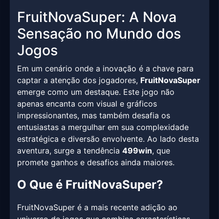
FruitNovaSuper: A Nova
Sensação no Mundo dos
Jogos
Em um cenário onde a inovação é a chave para
captar a atenção dos jogadores,
FruitNovaSuper
emerge como um destaque. Este jogo não
apenas encanta com visual e gráficos
impressionantes, mas também desafia os
entusiastas a mergulhar em sua complexidade
estratégica e diversão envolvente. Ao lado desta
aventura, surge a tendência
499win
, que
promete ganhos e desafios ainda maiores.
O Que é FruitNovaSuper?
FruitNovaSuper é a mais recente adição ao