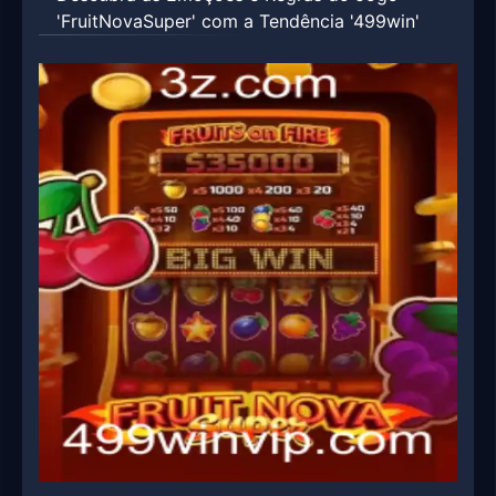
'FruitNovaSuper' com a Tendência '499win'