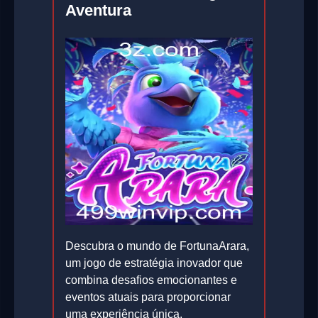
Aventura
Descubra o mundo de FortunaArara,
um jogo de estratégia inovador que
combina desafios emocionantes e
eventos atuais para proporcionar
uma experiência única.