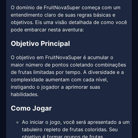
O domínio de FruitNovaSuper começa com um
entendimento claro de suas regras básicas e
objetivos. Eis uma visão detalhada de como você
pode embarcar nesta aventura:
Objetivo Principal
O objetivo em FruitNovaSuper é acumular o
maior número de pontos coletando combinações
de frutas limitadas por tempo. A diversidade e a
complexidade aumentam com cada nível,
instigando o jogador a aprimorar suas
habilidades.
Como Jogar
Ao iniciar o jogo, você será apresentado a um
tabuleiro repleto de frutas coloridas. Seu
objetivo é formar grupos de frutas