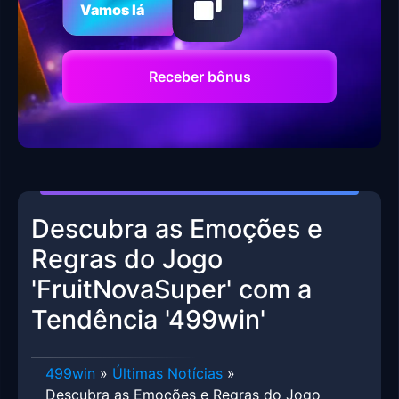
Vamos lá
Receber bônus
Descubra as Emoções e
Regras do Jogo
'FruitNovaSuper' com a
Tendência '499win'
499win
»
Últimas Notícias
»
Descubra as Emoções e Regras do Jogo