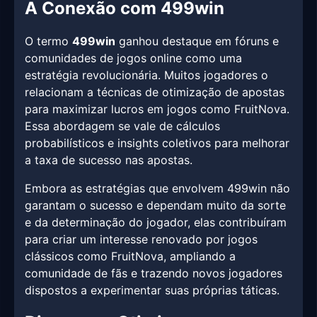
A Conexão com 499win
O termo
499win
ganhou destaque em fóruns e
comunidades de jogos online como uma
estratégia revolucionária. Muitos jogadores o
relacionam a técnicas de otimização de apostas
para maximizar lucros em jogos como FruitNova.
Essa abordagem se vale de cálculos
probabilísticos e insights coletivos para melhorar
a taxa de sucesso nas apostas.
Embora as estratégias que envolvem 499win não
garantam o sucesso e dependam muito da sorte
e da determinação do jogador, elas contribuíram
para criar um interesse renovado por jogos
clássicos como FruitNova, ampliando a
comunidade de fãs e trazendo novos jogadores
dispostos a experimentar suas próprias táticas.