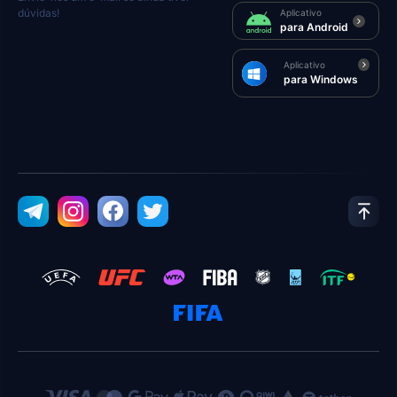
dúvidas!
Aplicativo
para Android
Aplicativo
para Windows