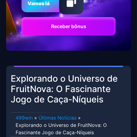
Vamos lá
Receber bônus
Explorando o Universo de
FruitNova: O Fascinante
Jogo de Caça-Níqueis
499win
»
Últimas Notícias
»
Explorando o Universo de FruitNova: O
Fascinante Jogo de Caça-Níqueis