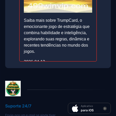
Saiba mais sobre TrumpCard, o
emocionante jogo de estratégia que
combina habilidade e inteligência,
explorando suas regras, dinâmica e
recentes tendências no mundo dos
jogos.
2026-04-13
Suporte 24/7
Aplicativo
para iOS
Envie-nos um e-mail se ainda tiver