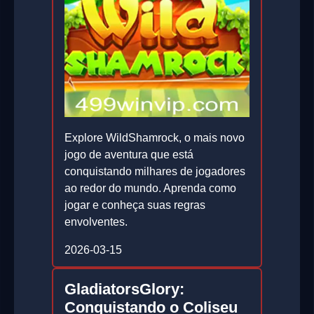
Explore WildShamrock, o mais novo
jogo de aventura que está
conquistando milhares de jogadores
ao redor do mundo. Aprenda como
jogar e conheça suas regras
envolventes.
2026-03-15
GladiatorsGlory:
Conquistando o Coliseu