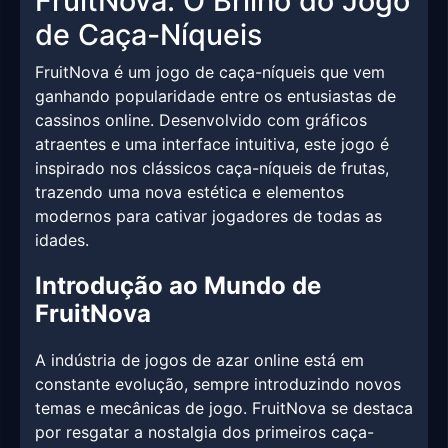
FruitNova: O Brilho do Jogo
de Caça-Níqueis
FruitNova é um jogo de caça-níqueis que vem
ganhando popularidade entre os entusiastas de
cassinos online. Desenvolvido com gráficos
atraentes e uma interface intuitiva, este jogo é
inspirado nos clássicos caça-níqueis de frutas,
trazendo uma nova estética e elementos
modernos para cativar jogadores de todas as
idades.
Introdução ao Mundo de
FruitNova
A indústria de jogos de azar online está em
constante evolução, sempre introduzindo novos
temas e mecânicas de jogo. FruitNova se destaca
por resgatar a nostalgia dos primeiros caça-