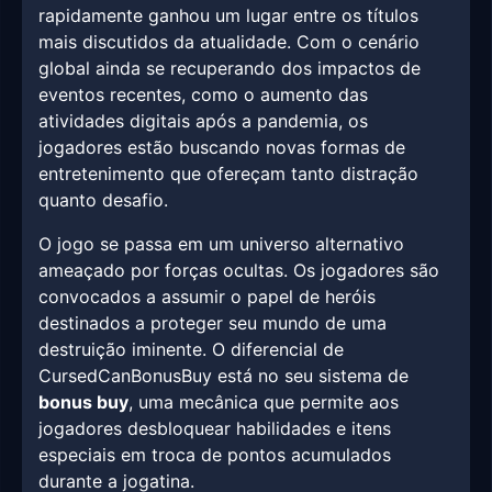
rapidamente ganhou um lugar entre os títulos
mais discutidos da atualidade. Com o cenário
global ainda se recuperando dos impactos de
eventos recentes, como o aumento das
atividades digitais após a pandemia, os
jogadores estão buscando novas formas de
entretenimento que ofereçam tanto distração
quanto desafio.
O jogo se passa em um universo alternativo
ameaçado por forças ocultas. Os jogadores são
convocados a assumir o papel de heróis
destinados a proteger seu mundo de uma
destruição iminente. O diferencial de
CursedCanBonusBuy está no seu sistema de
bonus buy
, uma mecânica que permite aos
jogadores desbloquear habilidades e itens
especiais em troca de pontos acumulados
durante a jogatina.