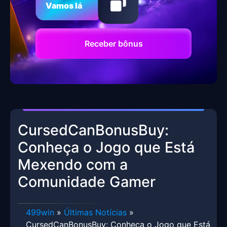
Vamos lá
Receber bônus
CursedCanBonusBuy:
Conheça o Jogo que Está
Mexendo com a
Comunidade Gamer
499win
»
Últimas Notícias
»
CursedCanBonusBuy: Conheça o Jogo que Está