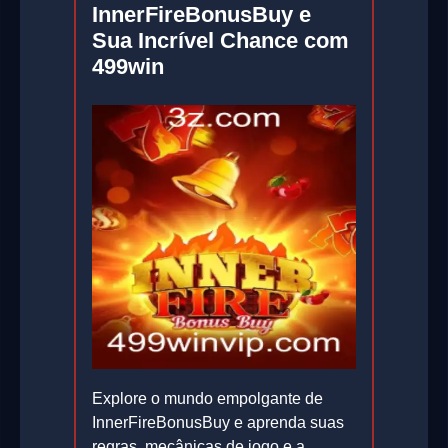
InnerFireBonusBuy e
Sua Incrível Chance com
499win
Explore o mundo empolgante de
InnerFireBonusBuy e aprenda suas
regras, mecânicas de jogo e a