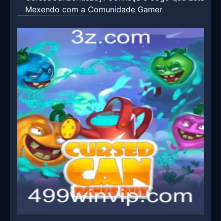
Mexendo com a Comunidade Gamer